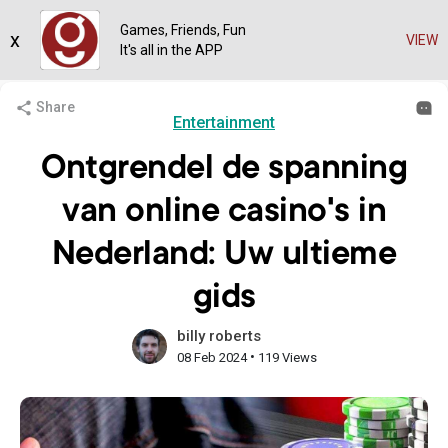
Games, Friends, Fun
x
VIEW
It's all in the APP
Share
Entertainment
Ontgrendel de spanning
van online casino's in
Nederland: Uw ultieme
gids
billy roberts
•
08 Feb 2024
119 Views