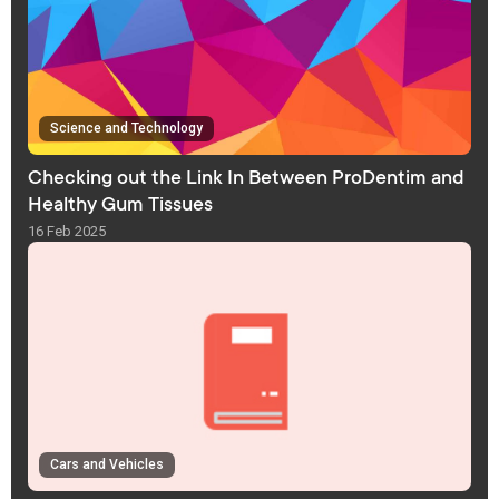
Science and Technology
Checking out the Link In Between ProDentim and
Healthy Gum Tissues
16 Feb 2025
Cars and Vehicles