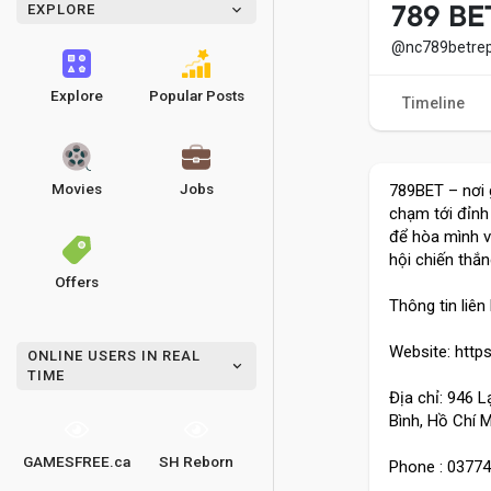
EXPLORE
789 BE
@nc789betrep
Explore
Popular Posts
Timeline
Movies
Jobs
789BET – nơi g
chạm tới đỉn
để hòa mình v
hội chiến thắn
Offers
Thông tin liên 
Website: https
ONLINE USERS IN REAL
TIME
Địa chỉ: 946 
Bình, Hồ Chí 
GAMESFREE.ca
SH Reborn
Phone : 0377