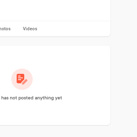
hotos
Videos
 has not posted anything yet