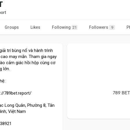
T
ort
Groups
Likes
Following
Followers
P
21
9
iải trí bùng nổ và hành trình
h cao may mắn. Tham gia ngay
ào cảm giác hồi hộp cùng cơ
g lớn.
hệ:
://789bet.report/
789 BET
Lạc Long Quân, Phường 8, Tân
Minh, Việt Nam
438921