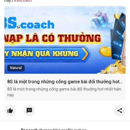
nay |
#8scoash
Natural
8S là một trong những cổng game bài đổi thưởng hot nhất hiện nay
8S là một trong những cổng game bài đổi thưởng hot nhất hiện
nay