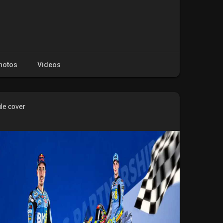
hotos
Videos
le cover