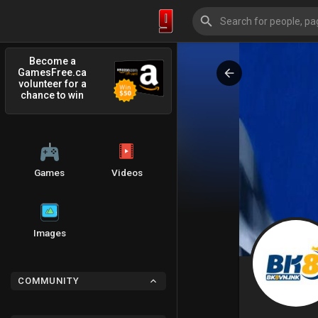
Become a
GamesFree.ca
volunteer for a
chance to win
Games
Videos
Images
COMMUNITY